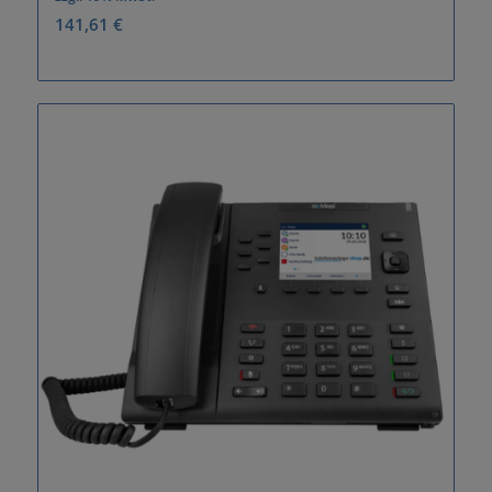
141,61
€