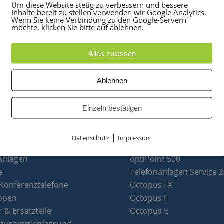
Um diese Website stetig zu verbessern und bessere
Inhalte bereit zu stellen verwenden wir Google Analytics.
Wenn Sie keine Verbindung zu den Google-Servern
möchte, klicken Sie bitte auf ablehnen.
Alles zulassen
Ablehnen
Einzeln bestätigen
|
Datenschutz
Impressum
UKTE
PARTNER
anlagen
optiPoint 500
e
Telefonanlagen Service 
 Konferenztelefone
Octopus FX
ppen
Octopus F
 & Ersatzteile
Octopus E
tzusammenfassung