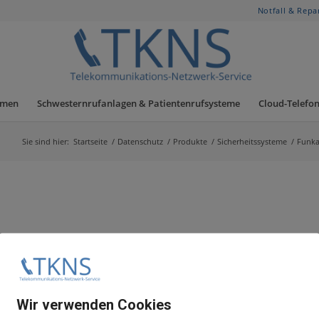
Notfall & Repa
hmen
Schwesternrufanlagen & Patientenrufsysteme
Cloud-Telefon
Sie sind hier:
Startseite
/
Datenschutz
/
Produkte
/
Sicherheitssysteme
/
Funka
Wir verwenden Cookies