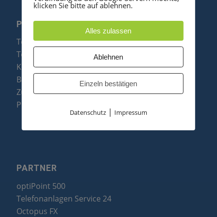
klicken Sie bitte auf ablehnen.
PRODUKTE
Alles zulassen
Telefonanlagen
Telefone
Ablehnen
Konftel Konferenztelefone
Baugruppen
Einzeln bestätigen
Zubehör & Ersatzteile
Produktzusammenfassung
|
Datenschutz
Impressum
PARTNER
optiPoint 500
Telefonanlagen Service 24
Octopus FX