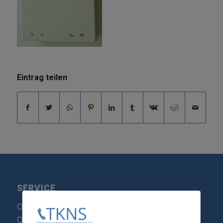
Eintrag teilen
SERVICE
Optipoint Display Reparatur
Octophon F Display Reparatur