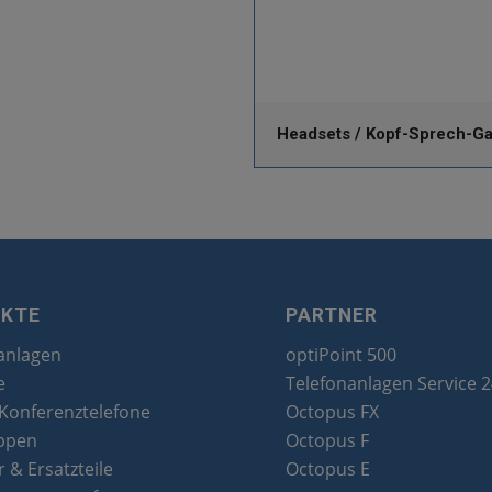
Headsets / Kopf-Sprech-Ga
UKTE
PARTNER
anlagen
optiPoint 500
e
Telefonanlagen Service 
 Konferenztelefone
Octopus FX
ppen
Octopus F
 & Ersatzteile
Octopus E