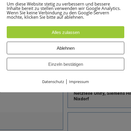
Um diese Website stetig zu verbessern und bessere
Inhalte bereit zu stellen verwenden wir Google Analytics.
Kabel
Wenn Sie keine Verbindung zu den Google-Servern
möchte, klicken Sie bitte auf ablehnen.
Aplikationen für Siemens 
Alles zulassen
Ablehnen
Einzeln bestätigen
|
Datenschutz
Impressum
Netzteile Unify, Siemens H
Nixdorf