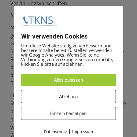
Verjährungsvorschriften.
§ 8 Garantieerklärung
Neben den gesetzlichen Gewährleistungsrechte
gewährt die Verkäuferin für ihre Waren eine
Wir verwenden Cookies
Garantie nach Maßgabe der nachfolgenden
Um diese Website stetig zu verbessern und
bessere Inhalte bereit zu stellen verwenden
Bestimmungen. Durch diese Garantie bleiben die
wir Google Analytics. Wenn Sie keine
Rechte des Käufers gegen die Verkäuferin aus
Verbindung zu den Google-Servern möchte,
klicken Sie bitte auf ablehnen.
dem geschlossenen Kaufvertrag – insbesondere
die gesetzlichen Gewährleistungsrechte unter
Alles zulassen
Berücksichtigung von § 7 dieser AGB – unberührt.
(1) Garantieleistung: Die Verkäuferin (Pierre
Ablehnen
Starke, Hafenplatz 5, 10963 Berlin) gewährt für alle
bei ihr erworbenen Geräte, nach Maßgabe der
Einzeln bestätigen
hier beschriebenen Bedingungen, eine Garantie
von drei Jahren, gerechnet ab dem Erwerb des
|
Datenschutz
Impressum
Gerätes durch den Käufer. Treten innerhalb