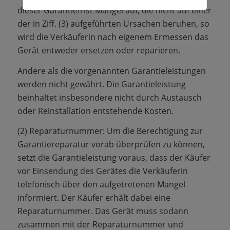
dieser Garantiefrist Mängel auf, die nicht auf einer
der in Ziff. (3) aufgeführten Ursachen beruhen, so
wird die Verkäuferin nach eigenem Ermessen das
Gerät entweder ersetzen oder reparieren.
Andere als die vorgenannten Garantieleistungen
werden nicht gewährt. Die Garantieleistung
beinhaltet insbesondere nicht durch Austausch
oder Reinstallation entstehende Kosten.
(2) Reparaturnummer: Um die Berechtigung zur
Garantiereparatur vorab überprüfen zu können,
setzt die Garantieleistung voraus, dass der Käufer
vor Einsendung des Gerätes die Verkäuferin
telefonisch über den aufgetretenen Mangel
informiert. Der Käufer erhält dabei eine
Reparaturnummer. Das Gerät muss sodann
zusammen mit der Reparaturnummer und