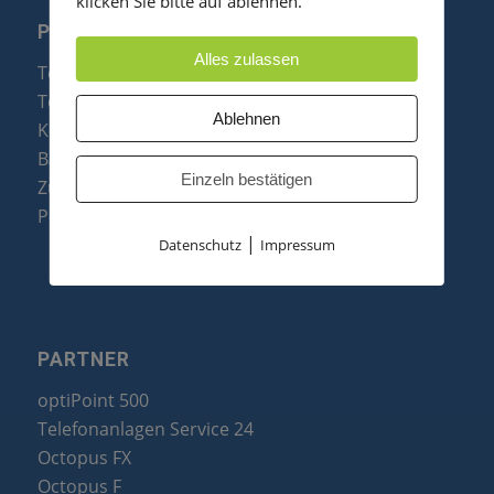
klicken Sie bitte auf ablehnen.
PRODUKTE
Alles zulassen
Telefonanlagen
Telefone
Ablehnen
Konftel Konferenztelefone
Baugruppen
Einzeln bestätigen
Zubehör & Ersatzteile
Produktzusammenfassung
|
Datenschutz
Impressum
PARTNER
optiPoint 500
Telefonanlagen Service 24
Octopus FX
Octopus F