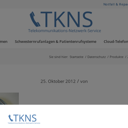
Notfall & Repa
hmen
Schwesternrufanlagen & Patientenrufsysteme
Cloud-Telefon
Sie sind hier:
Startseite
/
Datenschutz
/
Produkte
/
/
25. Oktober 2012
von