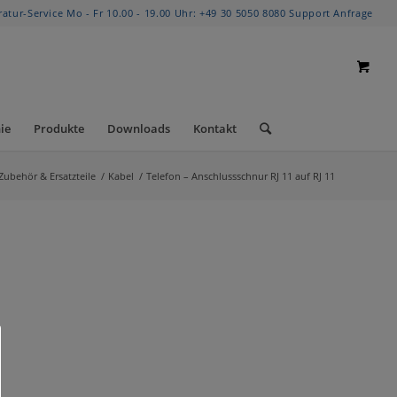
ratur-Service Mo - Fr 10.00 - 19.00 Uhr:
+49 30 5050 8080
Support Anfrage
ie
Produkte
Downloads
Kontakt
Zubehör & Ersatzteile
/
Kabel
/
Telefon – Anschlussschnur RJ 11 auf RJ 11