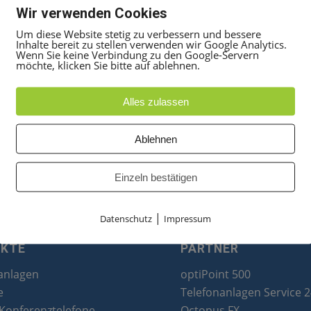
Wir verwenden Cookies
Um diese Website stetig zu verbessern und bessere
Inhalte bereit zu stellen verwenden wir Google Analytics.
Wenn Sie keine Verbindung zu den Google-Servern
möchte, klicken Sie bitte auf ablehnen.
Alles zulassen
Ablehnen
Einzeln bestätigen
|
Datenschutz
Impressum
UKTE
PARTNER
anlagen
optiPoint 500
e
Telefonanlagen Service 
 Konferenztelefone
Octopus FX