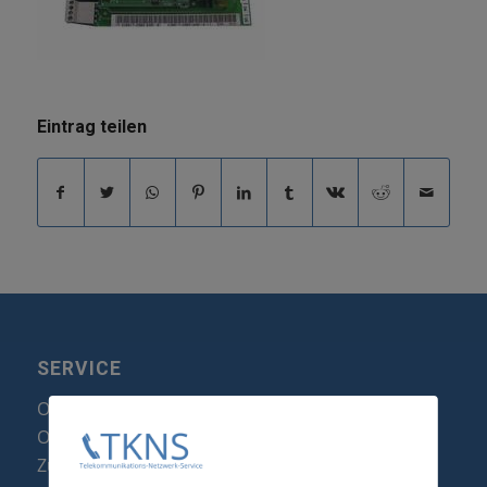
Eintrag teilen
SERVICE
Optipoint Display Reparatur
Octophon F Display Reparatur
Zubehör & Ersatzteile