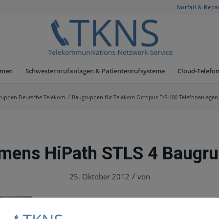
Notfall & Repa
hmen
Schwesternrufanlagen & Patientenrufsysteme
Cloud-Telefon
ruppen Deutsche Telekom
/
Baugruppen für Telekom Octopus E/F 400 Telefonanlagen
mens HiPath STLS 4 Baugr
/
25. Oktober 2012
von