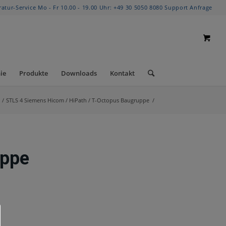
ratur-Service Mo - Fr 10.00 - 19.00 Uhr:
+49 30 5050 8080
Support Anfrage
ie
Produkte
Downloads
Kontakt
/
STLS 4 Siemens Hicom / HiPath / T-Octopus Baugruppe
/
uppe