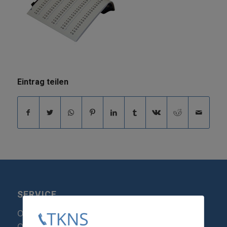
Eintrag teilen
SERVICE
Optipoint Display Reparatur
Octophon F Display Reparatur