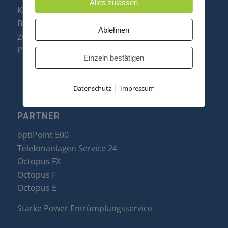
Alles zulassen
Konftel Konferenztelefone
Baugruppen
Ablehnen
Zubehör & Ersatzteile
Produktzusammenfassung
Einzeln bestätigen
|
Datenschutz
Impressum
PARTNER
optiPoint 500
Telefonanlagen Service 24
Octopus FX
Octopus F
Octopus E
Starke Power Entrümplungsservice