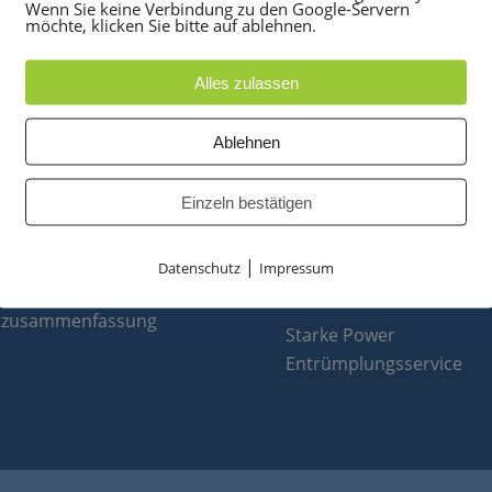
Wenn Sie keine Verbindung zu den Google-Servern
möchte, klicken Sie bitte auf ablehnen.
Alles zulassen
UKTE
PARTNER
Ablehnen
anlagen
optiPoint 500
Einzeln bestätigen
e
Telefonanlagen Service 
 Konferenztelefone
Octopus FX
ppen
Octopus F
|
Datenschutz
Impressum
 & Ersatzteile
Octopus E
tzusammenfassung
Starke Power
Entrümplungsservice