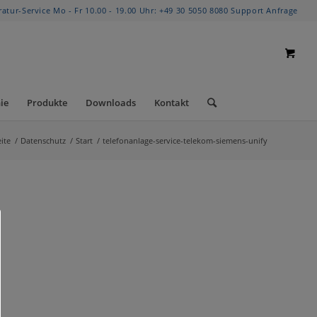
ratur-Service Mo - Fr 10.00 - 19.00 Uhr:
+49 30 5050 8080
Support Anfrage
ie
Produkte
Downloads
Kontakt
eite
/
Datenschutz
/
Start
/
telefonanlage-service-telekom-siemens-unify