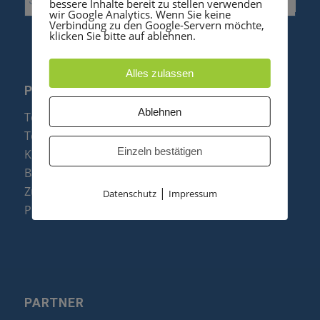
bessere Inhalte bereit zu stellen verwenden
wir Google Analytics. Wenn Sie keine
Verbindung zu den Google-Servern möchte,
klicken Sie bitte auf ablehnen.
Alles zulassen
PRODUKTE
Ablehnen
Telefonanlagen
Telefone
Einzeln bestätigen
Konftel Konferenztelefone
Baugruppen
Zubehör & Ersatzteile
|
Datenschutz
Impressum
Produktzusammenfassung
PARTNER