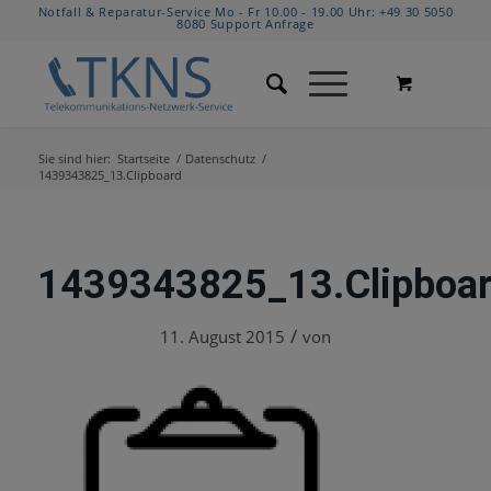
Notfall & Reparatur-Service Mo - Fr 10.00 - 19.00 Uhr:
+49 30 5050
8080
Support Anfrage
Sie sind hier:
Startseite
/
Datenschutz
/
1439343825_13.Clipboard
1439343825_13.Clipboa
/
11. August 2015
von