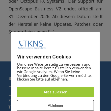
oder Octopus FX Systems. Der Support für
OpenScape Business V2 endet offiziell am
31. Dezember 2026. Ab diesem Datum stellt
der Hersteller keine Updates, Patches oder
Supportleistungen […]
Wir verwenden Cookies
Um diese Website stetig zu verbessern und
bessere Inhalte bereit zu stellen verwenden
wir Google Analytics. Wenn Sie keine
Verbindung zu den Google-Servern möchte,
SERVICE
klicken Sie bitte auf ablehnen.
Optipoint Display Reparatur
Alles zulassen
Octophon F Display Reparatur
Zubehör & Ersatzteile
Ablehnen
Telefonanlagen Optimierung