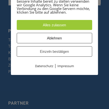
bessere Inhalte bereit zu stellen verwenden
wir Google Analytics. Wenn Sie keine
Verbindung zu den Google-Servern möchte,
klicken Sie bitte auf ablehnen.
Alles zulassen
PRODUKTE
Ablehnen
Telefonanlagen
Telefone
Einzeln bestätigen
Konftel Konferenztelefone
Baugruppen
Zubehör & Ersatzteile
|
Datenschutz
Impressum
Produktzusammenfassung
PARTNER