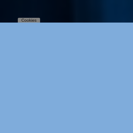
Cookies
RUFANLAGEN FÜR
KRANKENHÄUSER,
PFLEGEHEIME &
GESUNDHEITSEINRICHTUNGE
In Krankenhäusern, Pflegeheimen,
Seniorenresidenzen, Reha-Kliniken und betreuten
Wohnanlagen zählt jede Sekunde. Moderne
Schwesternruf-, Patientenruf- und
Lichtrufsysteme sorgen dafür, dass Hilferufe
zuverlässig erfasst, weitergeleitet und
dokumentiert werden.