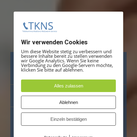
Wir verwenden Cookies
Um diese Website stetig zu verbessern und
bessere Inhalte bereit zu stellen verwenden
wir Google Analytics. Wenn Sie keine
Schwesternrufanlagen &
Verbindung zu den Google-Servern möchte,
Patientenrufsysteme | Krankenhaus
klicken Sie bitte auf ablehnen.
& Pflegeheim
Alles zulassen
Kommunikation, Sicherheit und schnelle Hilfe auf
Knopfdruck
Ablehnen
TKNS unterstützt Gesundheitseinrichtungen bei der
Einzeln bestätigen
Planung, Lieferung, Modernisierung, Wartung und dem
technischen Support von Rufanlagen, Alarmierungs- und
Kommunikationssystemen.