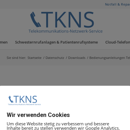
Notfall & Repa
hmen
Schwesternrufanlagen & Patientenrufsysteme
Cloud-Telefon
Sie sind hier:
Startseite
/
Datenschutz
/
Downloads
/
Bedienungsanleitungen Te
Wir verwenden Cookies
Um diese Website stetig zu verbessern und bessere
Inhalte bereit zu stellen verwenden wir Google Analytics.