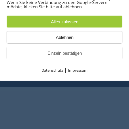
UKTE
PARTNER
Wenn Sie keine Verbindung zu den Google-Servern
möchte, klicken Sie bitte auf ablehnen.
anlagen
optiPoint 500
e
Telefonanlagen Service 
Alles zulassen
 Konferenztelefone
Octopus FX
ppen
Octopus F
Ablehnen
 & Ersatzteile
Octopus E
tzusammenfassung
Starke Power
Einzeln bestätigen
Entrümplungsservice
|
Datenschutz
Impressum