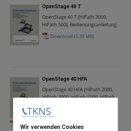
OpenStage 40 T
OpenStage 40 T (HiPath 3000,
HiPath 500), Bedienungsanleitung
Download
OpenStage 40 HFA
OpenStage 40 HFA (HiPath 2000,
HiPath 3000, HiPath 5000, HiPath
OpenOffice ME),
Bedienungsanleitung
Download
Wir verwenden Cookies