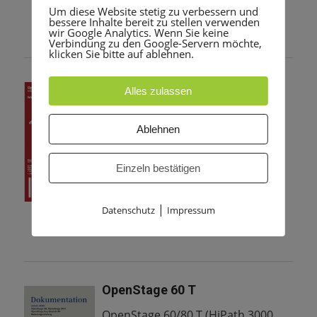
Um diese Website stetig zu verbessern und
bessere Inhalte bereit zu stellen verwenden
wir Google Analytics. Wenn Sie keine
Verbindung zu den Google-Servern möchte,
klicken Sie bitte auf ablehnen.
OpenStage 40 HFA
Alles zulassen
OpenStage 40 HFA, User Card,
Kurzbedienungsanleitung
Ablehnen
Download
Einzeln bestätigen
|
Datenschutz
Impressum
OpenStage 60 T
OpenStage 60/80 T (HiPath 3000,