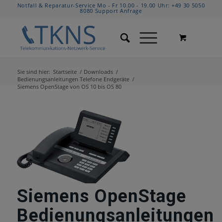
Notfall & Reparatur-Service Mo - Fr 10.00 - 19.00 Uhr:
+49 30 5050
8080
Support Anfrage
Sie sind hier:
Startseite
/
Downloads
/
Bedienungsanleitungen Telefone Endgeräte
/
Siemens OpenStage von OS 10 bis OS 80
Siemens OpenStage
Bedienungsanleitungen