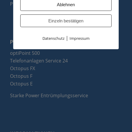
Produktzusammenfassung
Ablehnen
Einzeln bestätigen
|
Datenschutz
Impressum
PARTNER
optiPoint 500
Telefonanlagen Service 24
Octopus FX
Octopus F
Octopus E
Starke Power Entrümplungsservice