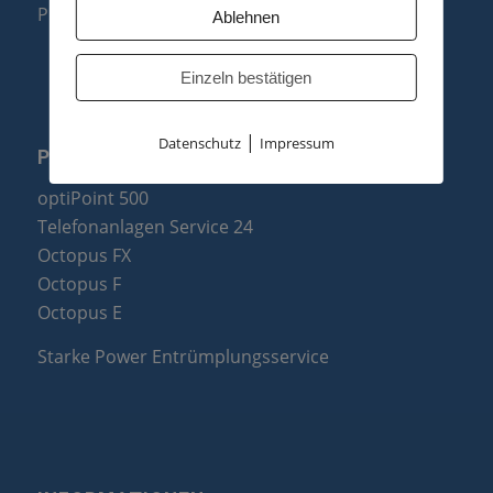
Produktzusammenfassung
Ablehnen
Einzeln bestätigen
|
Datenschutz
Impressum
PARTNER
optiPoint 500
Telefonanlagen Service 24
Octopus FX
Octopus F
Octopus E
Starke Power Entrümplungsservice