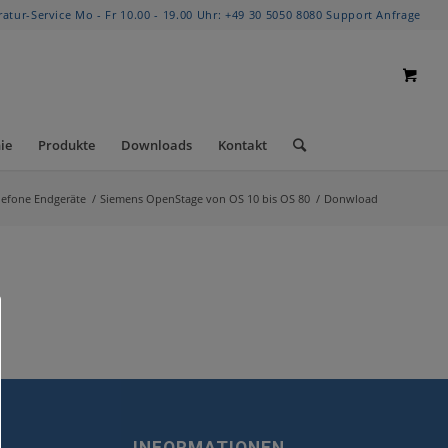
ratur-Service Mo - Fr 10.00 - 19.00 Uhr:
+49 30 5050 8080
Support Anfrage
ie
Produkte
Downloads
Kontakt
lefone Endgeräte
/
Siemens OpenStage von OS 10 bis OS 80
/
Donwload