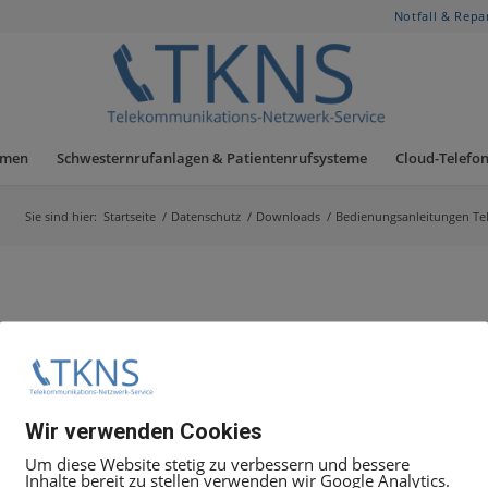
Notfall & Repa
hmen
Schwesternrufanlagen & Patientenrufsysteme
Cloud-Telefon
Sie sind hier:
Startseite
/
Datenschutz
/
Downloads
/
Bedienungsanleitungen Te
Wir verwenden Cookies
Um diese Website stetig zu verbessern und bessere
Inhalte bereit zu stellen verwenden wir Google Analytics.