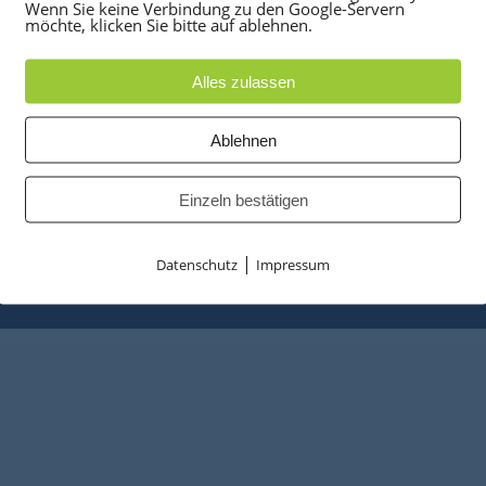
UKTE
PARTNER
Wenn Sie keine Verbindung zu den Google-Servern
möchte, klicken Sie bitte auf ablehnen.
anlagen
optiPoint 500
e
Telefonanlagen Service 
Alles zulassen
 Konferenztelefone
Octopus FX
ppen
Octopus F
Ablehnen
 & Ersatzteile
Octopus E
tzusammenfassung
Starke Power
Einzeln bestätigen
Entrümplungsservice
|
Datenschutz
Impressum