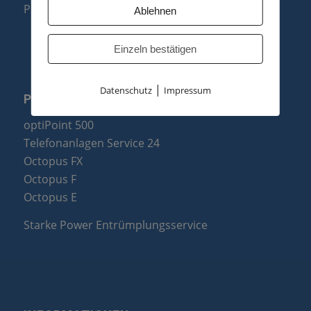
Produktzusammenfassung
Ablehnen
Einzeln bestätigen
|
Datenschutz
Impressum
PARTNER
optiPoint 500
Telefonanlagen Service 24
Octopus FX
Octopus F
Octopus E
Starke Power Entrümplungsservice