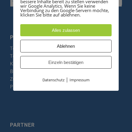
bessere Inhalte bereit zu stellen verwenden
wir Google Analytics. Wenn Sie keine
Verbindung zu den Google-Servern möchte,
klicken Sie bitte auf ablehnen.
Alles zulassen
PRODUKTE
Ablehnen
Telefonanlagen
Telefone
Einzeln bestätigen
Konftel Konferenztelefone
Baugruppen
Zubehör & Ersatzteile
|
Datenschutz
Impressum
Produktzusammenfassung
PARTNER