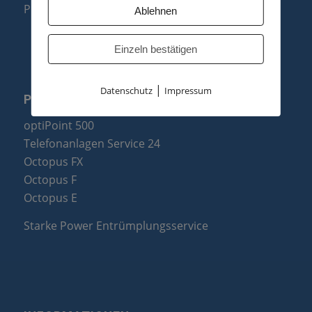
Produktzusammenfassung
Ablehnen
Einzeln bestätigen
|
Datenschutz
Impressum
PARTNER
optiPoint 500
Telefonanlagen Service 24
Octopus FX
Octopus F
Octopus E
Starke Power Entrümplungsservice