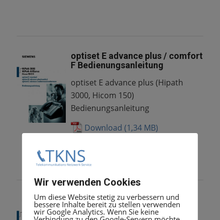
optiset E advance plus / comfort
F Bedienungsanleitung
optiset E advance plus (Hipath
3000, Hicom 150)
Bedienungsanleitung
Download
Wir verwenden Cookies
Um diese Website stetig zu verbessern und
optiset E conference
bessere Inhalte bereit zu stellen verwenden
Bedienungsanleitung
wir Google Analytics. Wenn Sie keine
Verbindung zu den Google-Servern möchte,