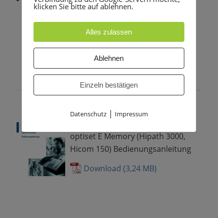
optiset E conference (Hipath 3000,
klicken Sie bitte auf ablehnen.
Hicom 150) Bedienungsanleitung
Alles zulassen
Download
Ablehnen
Einzeln bestätigen
optiset E
|
Datenschutz
Impressum
Memory Bedienungsanleitung
optiset E Memory (Hipath 3000,
Hicom 150) Bedienungsanleitung
Download