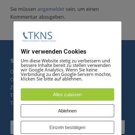
Sie müssen
angemeldet
sein, um einen
Kommentar abzugeben.
Wir verwenden Cookies
Um diese Website stetig zu verbessern und
SERVICE
bessere Inhalte bereit zu stellen verwenden
wir Google Analytics. Wenn Sie keine
Optipoint Display Reparatur
Verbindung zu den Google-Servern möchte,
klicken Sie bitte auf ablehnen.
Octophon F Display Reparatur
Zubehör & Ersatzteile
Alles zulassen
Telefonanlagen Optimierung
Telefonanlagen Erweiterung
Ablehnen
Einzeln bestätigen