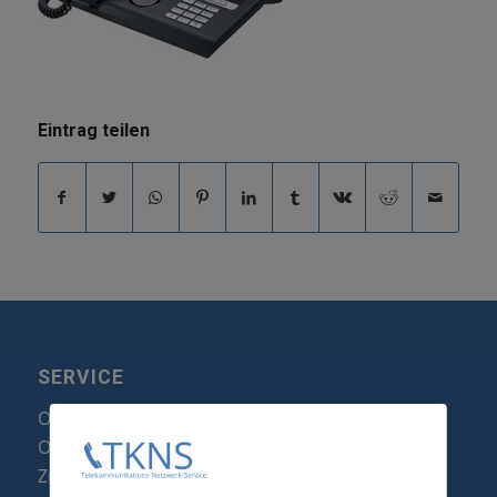
Eintrag teilen
SERVICE
Optipoint Display Reparatur
Octophon F Display Reparatur
Zubehör & Ersatzteile