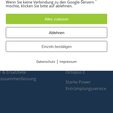
Wenn Sie keine Verbindung zu den Google-Servern
möchte, klicken Sie bitte auf ablehnen.
Alles zulassen
Ablehnen
UKTE
PARTNER
anlagen
optiPoint 500
Einzeln bestätigen
e
Telefonanlagen Service 
 Konferenztelefone
Octopus FX
|
Datenschutz
Impressum
ppen
Octopus F
 & Ersatzteile
Octopus E
tzusammenfassung
Starke Power
Entrümplungsservice