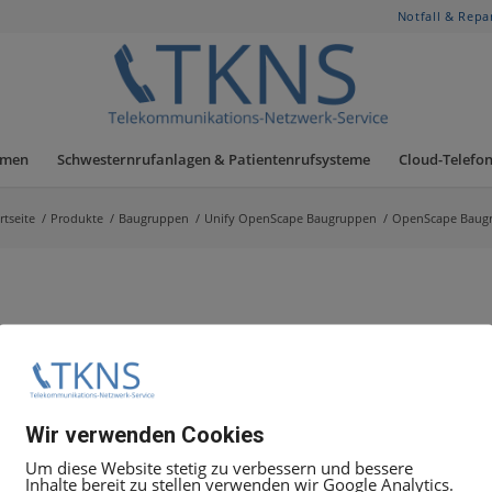
Notfall & Repa
hmen
Schwesternrufanlagen & Patientenrufsysteme
Cloud-Telefon
rtseite
/
Produkte
/
Baugruppen
/
Unify OpenScape Baugruppen
/
OpenScape Baugru
19:00 Uhr Uhr unter +49.30.5050 8080
Wir verwenden Cookies
t Ticket
Angebot anfordern
, geben Sie dort die Mittarbeit
Um diese Website stetig zu verbessern und bessere
Inhalte bereit zu stellen verwenden wir Google Analytics.
 alles weitere zu besprechen.