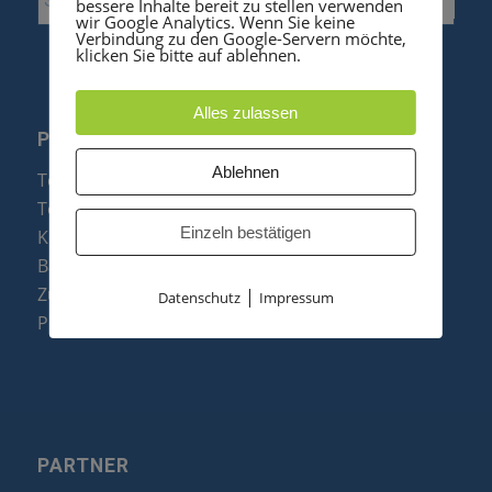
bessere Inhalte bereit zu stellen verwenden
wir Google Analytics. Wenn Sie keine
Verbindung zu den Google-Servern möchte,
klicken Sie bitte auf ablehnen.
Alles zulassen
PRODUKTE
Ablehnen
Telefonanlagen
Telefone
Einzeln bestätigen
Konftel Konferenztelefone
Baugruppen
Zubehör & Ersatzteile
|
Datenschutz
Impressum
Produktzusammenfassung
PARTNER