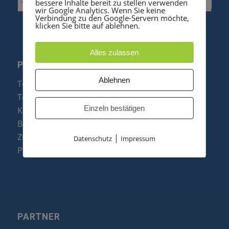
bessere Inhalte bereit zu stellen verwenden
wir Google Analytics. Wenn Sie keine
Verbindung zu den Google-Servern möchte,
klicken Sie bitte auf ablehnen.
Alles zulassen
PRODUKTE
Ablehnen
Telefonanlagen
Telefone
Einzeln bestätigen
Konftel Konferenztelefone
Baugruppen
Zubehör & Ersatzteile
|
Datenschutz
Impressum
Produktzusammenfassung
PARTNER