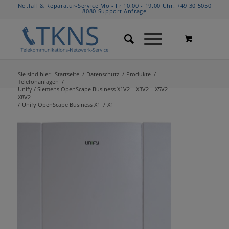
Notfall & Reparatur-Service Mo - Fr 10.00 - 19.00 Uhr:
+49 30 5050
8080
Support Anfrage
Sie sind hier:
Startseite
/
Datenschutz
/
Produkte
/
Telefonanlagen
/
Unify / Siemens OpenScape Business X1V2 – X3V2 – X5V2 –
X8V2
/
Unify OpenScape Business X1
/
X1