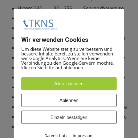
Hicom 340 32 – 256 Schrankbauweise
32 – 256 Kompaktbauweise
Hicom 342 32 -256 Stapelbauweise
Hicom 350 96 – 384 Schrankbauweise
Wir verwenden Cookies
Hicom 352 96 – 384 Stapelbauweise
Um diese Website stetig zu verbessern und
bessere Inhalte bereit zu stellen verwenden
Hicom 360 96 – 512 Schrankbauweise
wir Google Analytics. Wenn Sie keine
Verbindung zu den Google-Servern möchte,
Hicom 362 96 – 512 Stapelbauweise
klicken Sie bitte auf ablehnen.
Hicom 370 96 – 960 Schrankbauweise
Alles zulassen
Hicom 372 96 – 960 Stapelbauweise
Hicom 382 96 – ca. 2.000 Stapelbauweise
Ablehnen
Hicom 390 384 – 5120 Schrankbauweise
Hicom 391 ca. 10.000 Schrankbauweise
Einzeln bestätigen
Hicom 392 ca. 10.000 Stapelbauweise
|
Datenschutz
Impressum