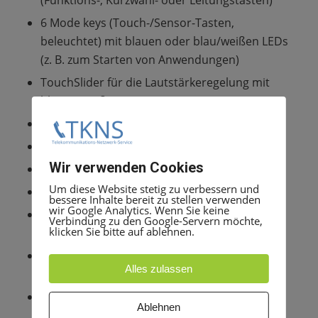
6 Mode keys (Touch-/Sensor-Tasten,
beleuchtet) mit blauen oder blau/weißen LEDs
(z. B. zum Starten von Anwendungen)
TouchSlider für die Lautstärkeregelung mit
blauen/weißen LEDs
TouchGuide zur Navigation
Freisprechen (Vollduplex)
Wir verwenden Cookies
Hochwertige Ruftöne
Um diese Website stetig zu verbessern und
Sprachwahl (abhängig von der Version)
bessere Inhalte bereit zu stellen verwenden
wir Google Analytics. Wenn Sie keine
Anschlussmöglichkeit für OpenStage Key
Verbindung zu den Google-Servern möchte,
klicken Sie bitte auf ablehnen.
Module
Anschlussmöglichkeit für OpenStage USB
Alles zulassen
Extension
Headset-Buchse für corded und cordless
Ablehnen
Headsets