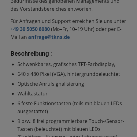
Bedürfnisse des gehobenen Managements und
des Vorstandsbereiches entworfen.
Für Anfragen und Support erreichen Sie uns unter
+49 30 5050 8080
(Mo–Fr, 10–19 Uhr) oder per E-
Mail an
anfrage@tkns.de
Beschreibung :
Schwenkbares, grafisches TFT-Farbdisplay,
640 x 480 Pixel (VGA), hintergrundbeleuchtet
Optische Anrufsignalisierung
Wähltastatur
6 feste Funktionstasten (teils mit blauen LEDs
ausgestattet)
9 bzw. 8 frei programmierbare Touch-/Sensor-
Tasten (beleuchtet) mit blauen LEDs
(Funktions-, Kurzwahl- oder Leitungstasten)