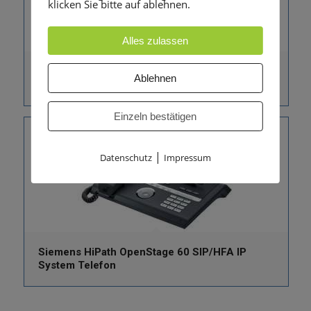
klicken Sie bitte auf ablehnen.
Alles zulassen
Siemens HiPath OpenStage 80 T digateles
Ablehnen
System Telefon
Einzeln bestätigen
|
Datenschutz
Impressum
Siemens HiPath OpenStage 60 SIP/HFA IP
System Telefon