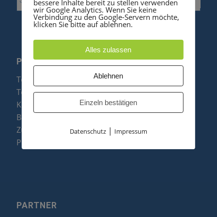
bessere Inhalte bereit zu stellen verwenden
wir Google Analytics. Wenn Sie keine
Verbindung zu den Google-Servern möchte,
klicken Sie bitte auf ablehnen.
Alles zulassen
PRODUKTE
Ablehnen
Telefonanlagen
Telefone
Einzeln bestätigen
Konftel Konferenztelefone
Baugruppen
Zubehör & Ersatzteile
|
Datenschutz
Impressum
Produktzusammenfassung
PARTNER