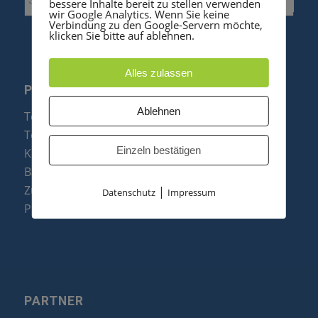
bessere Inhalte bereit zu stellen verwenden
wir Google Analytics. Wenn Sie keine
Verbindung zu den Google-Servern möchte,
klicken Sie bitte auf ablehnen.
Alles zulassen
PRODUKTE
Ablehnen
Telefonanlagen
Telefone
Einzeln bestätigen
Konftel Konferenztelefone
Baugruppen
Zubehör & Ersatzteile
|
Datenschutz
Impressum
Produktzusammenfassung
PARTNER