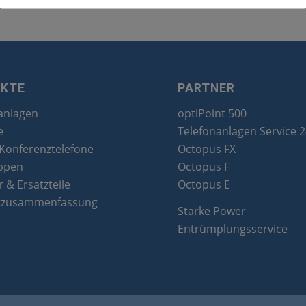
UKTE
PARTNER
anlagen
optiPoint 500
e
Telefonanlagen Service 
 Konferenztelefone
Octopus FX
ppen
Octopus F
 & Ersatzteile
Octopus E
tzusammenfassung
Starke Power
Entrümplungsservice