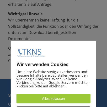
erhalten Sie auf Anfrage.
Wichtiger Hinweis
Wir übernehmen keine Haftung für die
Vollständigkeit, die Funktion oder den Umfang der
unten zum Download bereitgestellten
Dokumente.
Quelle und Urheber ist soweit nicht anders
angegeben die Siemens Enterprise
Communications GmbH & Co. KG.
Wir verwenden Cookies
Um diese Website stetig zu verbessern und
bessere Inhalte bereit zu stellen verwenden
wir Google Analytics. Wenn Sie keine
Verbindung zu den Google-Servern möchte,
klicken Sie bitte auf ablehnen.
SERVICE
Alles zulassen
Optipoint Display Reparatur