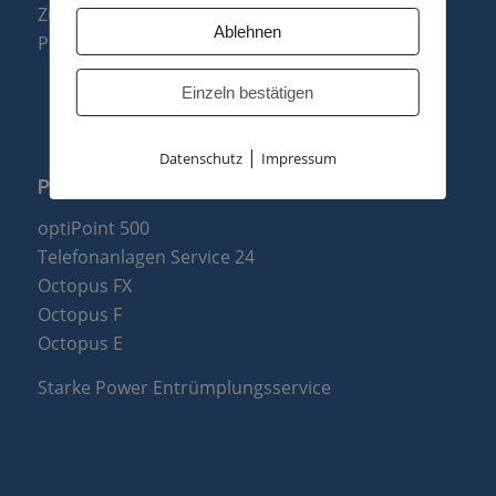
Zubehör & Ersatzteile
Ablehnen
Produktzusammenfassung
Einzeln bestätigen
|
Datenschutz
Impressum
PARTNER
optiPoint 500
Telefonanlagen Service 24
Octopus FX
Octopus F
Octopus E
Starke Power Entrümplungsservice