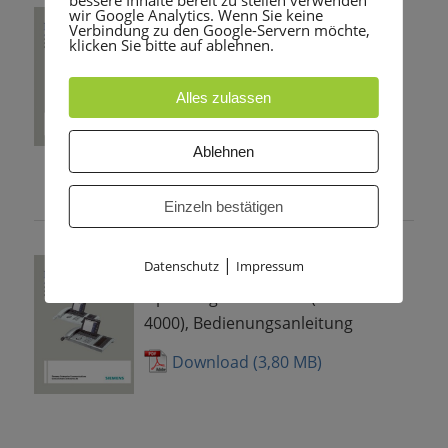
bessere Inhalte bereit zu stellen verwenden
OpenStage 60 T
wir Google Analytics. Wenn Sie keine
Verbindung zu den Google-Servern möchte,
klicken Sie bitte auf ablehnen.
OpenStage 60/80 T (HiPath 4000),
Bedienungsanleitung
Alles zulassen
Download
Ablehnen
Einzeln bestätigen
OpenStage 60 HFA
|
Datenschutz
Impressum
OpenStage 60/80 HFA (HiPath
4000), Bedienungsanleitung
Download