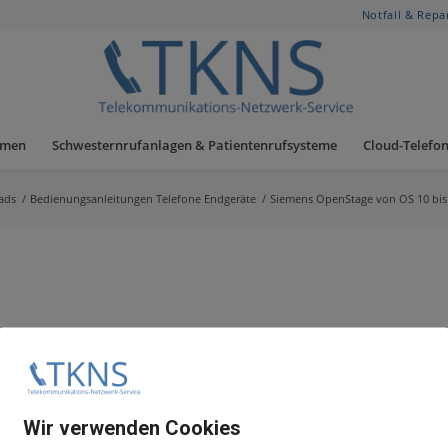
Notfall & Repa
hmen
Schwesternrufanlagen & Patientenrufsysteme
Cloud-Telefon
ads
/
Bedienungsanleitungen Telefone Endgeräte
/
Siemens OpenStage von OS 10 bis
Wir verwenden Cookies