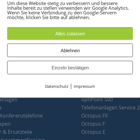
Um diese Website stetig zu verbessern und bessere
Inhalte bereit zu stellen verwenden wir Google Analytics.
Wenn Sie keine Verbindung zu den Google-Servern
möchte, klicken Sie bitte auf ablehnen.
Alles zulassen
Ablehnen
Einzeln bestätigen
|
Datenschutz
Impressum
UKTE
PARTNER
anlagen
optiPoint 500
e
Telefonanlagen Service 
 Konferenztelefone
Octopus FX
ppen
Octopus F
 & Ersatzteile
Octopus E
tzusammenfassung