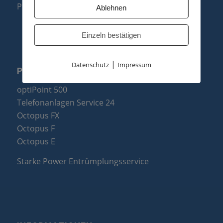
Produktzusammenfassung
Ablehnen
Einzeln bestätigen
|
Datenschutz
Impressum
PARTNER
optiPoint 500
Telefonanlagen Service 24
Octopus FX
Octopus F
Octopus E
Starke Power Entrümplungsservice