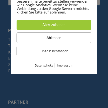
bessere Inhalte bereit zu stellen verwenden
wir Google Analytics. Wenn Sie keine
Verbindung zu den Google-Servern möchte,
klicken Sie bitte auf ablehnen.
Alles zulassen
PRODUKTE
Ablehnen
Telefonanlagen
Telefone
Einzeln bestätigen
Konftel Konferenztelefone
Baugruppen
Zubehör & Ersatzteile
|
Datenschutz
Impressum
Produktzusammenfassung
PARTNER