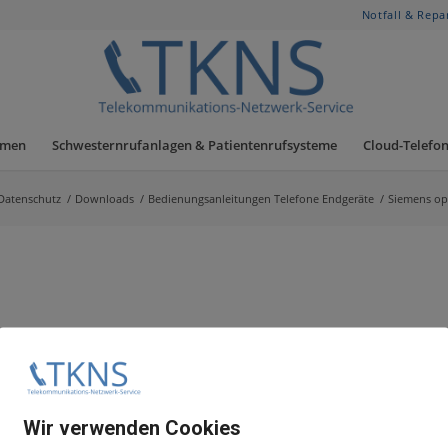
Notfall & Repa
hmen
Schwesternrufanlagen & Patientenrufsysteme
Cloud-Telefon
Datenschutz
/
Downloads
/
Bedienungsanleitungen Telefone Endgeräte
/
Siemens opt
Wir verwenden Cookies