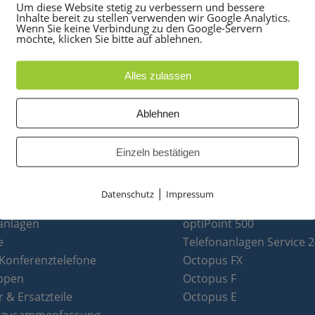
Um diese Website stetig zu verbessern und bessere
Inhalte bereit zu stellen verwenden wir Google Analytics.
Wenn Sie keine Verbindung zu den Google-Servern
möchte, klicken Sie bitte auf ablehnen.
Alles zulassen
Ablehnen
Einzeln bestätigen
|
Datenschutz
Impressum
UKTE
PARTNER
anlagen
optiPoint 500
e
Telefonanlagen Service 
 Konferenztelefone
Octopus FX
ppen
Octopus F
 & Ersatzteile
Octopus E
tzusammenfassung