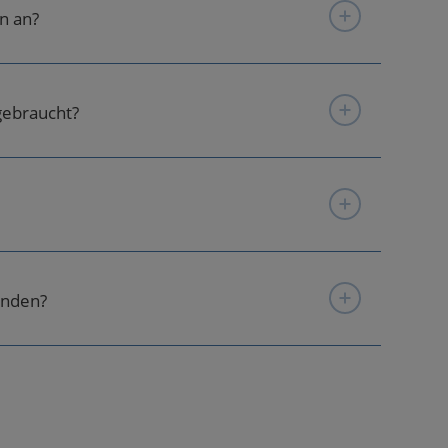
n an?
gebraucht?
enden?