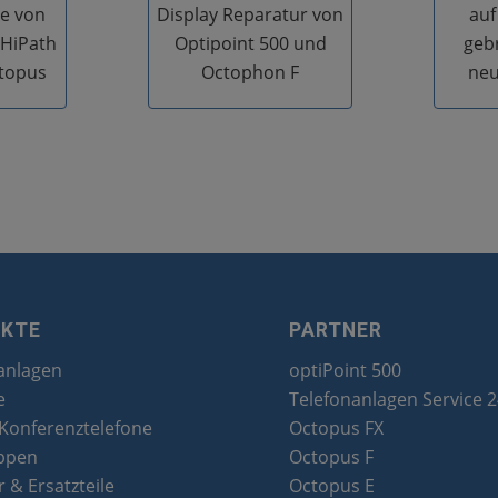
e von
Display Reparatur von
auf
 HiPath
Optipoint 500 und
geb
topus
Octophon F
neu
UKTE
PARTNER
anlagen
optiPoint 500
e
Telefonanlagen Service 
 Konferenztelefone
Octopus FX
ppen
Octopus F
 & Ersatzteile
Octopus E