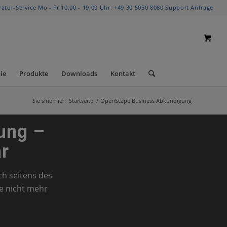
ratur-Service Mo - Fr 10.00 - 19.00 Uhr:
+49 30 5050 8080
Support Anfrage
ie
Produkte
Downloads
Kontakt
Sie sind hier:
Startseite
/
OpenScape Business Abkündigung
ung –
ar
ch seitens des
le nicht mehr