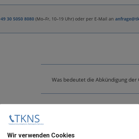
+49 30 5050 8080
(Mo–Fr, 10–19 Uhr) oder per E-Mail an
anfrage@t
r
Was bedeutet die Abkündigung der
Kann ich meine bestehende Anlage 
nlagen
Wir verwenden Cookies
Sind Ersatzteile noch verfügbar?