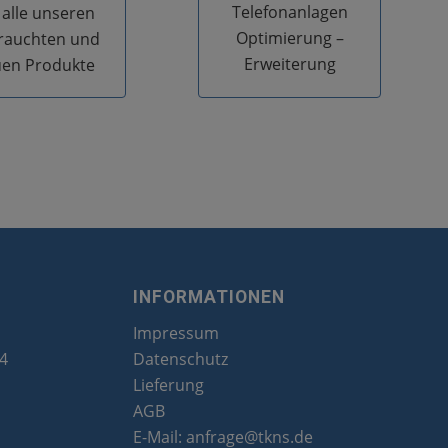
Telefonanlagen
 alle unseren
Optimierung –
rauchten und
Erweiterung
en Produkte
INFORMATIONEN
Impressum
24
Datenschutz
Lieferung
AGB
E-Mail:
anfrage@tkns.de