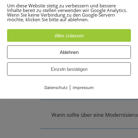
Um diese Website stetig zu verbessern und bessere
Inhalte bereit zu stellen verwenden wir Google Analytics.
Wenn Sie keine Verbindung zu den Google-Servern
möchte, klicken Sie bitte auf ablehnen.
Gibt es weiterhin Support und Servi
r einen
Alles zulassen
Ablehnen
Können neue Teilnehmer oder Endg
Einzeln bestätigen
Ist die Anlage weiterhin mit moder
|
Datenschutz
Impressum
Wann sollte über eine Modernisier