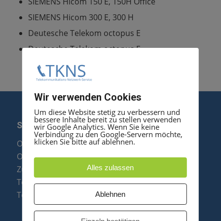
SIEMENS Hicom 150 E, 150H Office
SIEMENS Hicom 300 E, 300 H
Deutesche Telekom octopus E
Deutesche Telekom octopus F
Wir verwenden Cookies
Um diese Website stetig zu verbessern und
bessere Inhalte bereit zu stellen verwenden
SERVICE
wir Google Analytics. Wenn Sie keine
Verbindung zu den Google-Servern möchte,
klicken Sie bitte auf ablehnen.
Optipoint Display Reparatur
Octophon F Display Reparatur
Alles zulassen
Zubehör & Ersatzteile
Telefonanlagen Optimierung
Telefonanlagen Erweiterung
Ablehnen