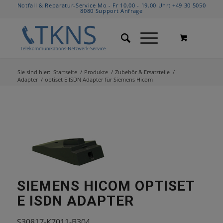
Notfall & Reparatur-Service Mo - Fr 10.00 - 19.00 Uhr:
+49 30 5050
8080
Support Anfrage
Sie sind hier:
Startseite
/
Produkte
/
Zubehör & Ersatzteile
/
Adapter
/
optiset E ISDN Adapter für Siemens Hicom
SIEMENS HICOM OPTISET
E ISDN ADAPTER
S30817-K7011-B304