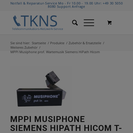
Notfall & Reparatur-Service Mo - Fr 10.00 - 19.00 Uhr:
+49 30 5050
8080
Support Anfrage
Sie sind hier:
Startseite
/
Produkte
/
Zubehör & Ersatzteile
/
Weiteres Zubehör
/
MPPI Musiphone prof. Wartemusik Siemens HiPath Hicom
MPPI MUSIPHONE
SIEMENS HIPATH HICOM T-