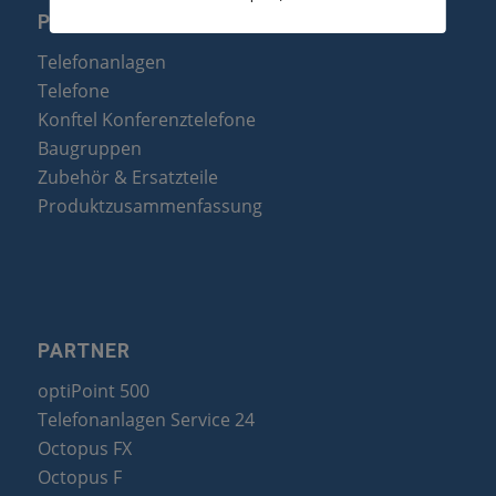
PRODUKTE
Telefonanlagen
Telefone
Konftel Konferenztelefone
Baugruppen
Zubehör & Ersatzteile
Produktzusammenfassung
PARTNER
optiPoint 500
Telefonanlagen Service 24
Octopus FX
Octopus F