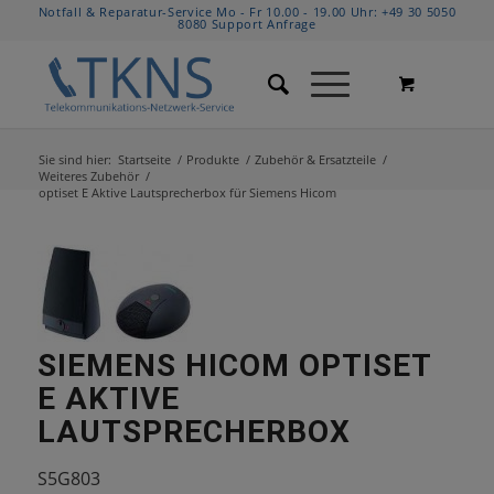
Notfall & Reparatur-Service Mo - Fr 10.00 - 19.00 Uhr:
+49 30 5050
8080
Support Anfrage
Sie sind hier:
Startseite
/
Produkte
/
Zubehör & Ersatzteile
/
Weiteres Zubehör
/
optiset E Aktive Lautsprecherbox für Siemens Hicom
SIEMENS HICOM OPTISET
E AKTIVE
LAUTSPRECHERBOX
S5G803