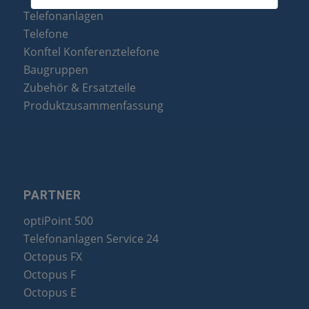
Telefonanlagen
Telefone
Konftel Konferenztelefone
Baugruppen
Zubehör & Ersatzteile
Produktzusammenfassung
PARTNER
optiPoint 500
Telefonanlagen Service 24
Octopus FX
Octopus F
Octopus E