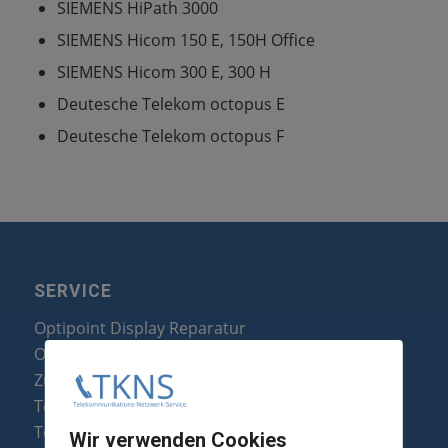
SIEMENS HiPath 3000
SIEMENS Hicom 150 E, 150H Office
SIEMENS Hicom 300 E, 300 H
Deutesche Telekom octopus E
Deutesche Telekom octopus F
SERVICE
Optipoint Display Reparatur
Octophon F Display Reparatur
Zubehör & Ersatzteile
Telefonanlagen Optimierung
Telefonanlagen Erweiterung
Wir verwenden Cookies